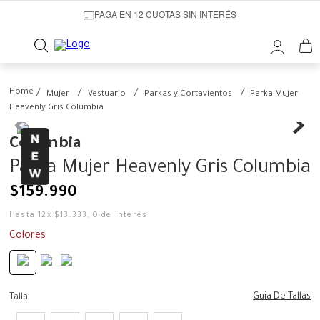
PAGA EN 12 CUOTAS SIN INTERÉS
Mujer
Vestuario
Parkas y Cortavientos
Parka Mujer
Heavenly Gris Columbia
Columbia
Parka Mujer Heavenly Gris Columbia
$
159
.
990
Hasta
12
x
$
13
.
333
,
0
de interés
Colores
Guia De Tallas
Talla