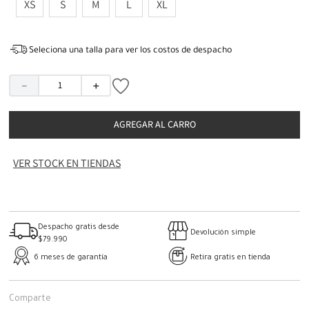
XS
S
M
L
XL
Seleciona una talla para ver los costos de despacho
－
＋
AGREGAR AL CARRO
VER STOCK EN TIENDAS
Despacho gratis desde
Devolución simple
$79.990
6 meses de garantía
Retira gratis en tienda
Comparte