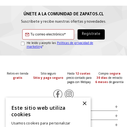
Suscríbete y recibe nuestras ofertas y novedades.
He leído y acepto las
Políticas de privacidad de
marketing
*
Retiro en tienda
Sitio seguro
Hasta
12 cuotas
Compra
segura
gratis
Sitio y pago seguro
precio contado para
30 días
de retracto
pagos con Webpay
6 meses
de garantía
×
Servicio al Consumidor
+
Este sitio web utiliza
cookies
Legal
+
Usamos cookies para personalizar
Cuenta
+