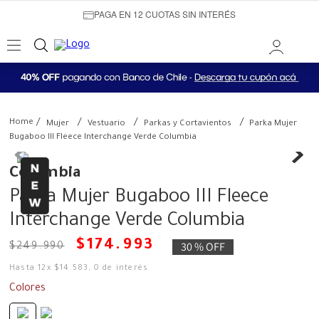
PAGA EN 12 CUOTAS SIN INTERÉS
Mujer
Vestuario
Parkas y Cortavientos
Parka Mujer
Bugaboo III Fleece Interchange Verde Columbia
Columbia
Parka Mujer Bugaboo III Fleece
Interchange Verde Columbia
$
174
.
993
30 %
OFF
$
249
.
990
Hasta
12
x
$
14
.
583
,
0
de interés
Colores