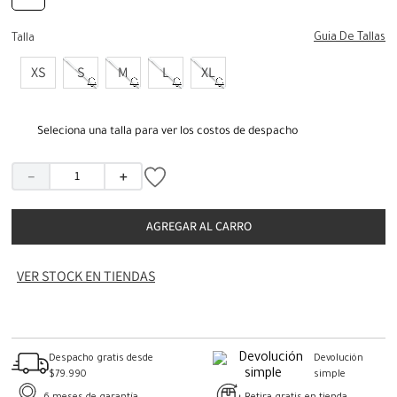
Guia De Tallas
Talla
XS
S
M
L
XL
Seleciona una talla para ver los costos de despacho
－
＋
AGREGAR AL CARRO
VER STOCK EN TIENDAS
Despacho gratis desde
Devolución
$79.990
simple