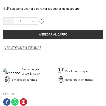
Seleciona una talla para ver los costos de despacho
－
＋
AGREGAR AL CARRO
VER STOCK EN TIENDAS
Despacho gratis
Devolución simple
desde $79.990
6 meses de garantía
Retira gratis en tienda
Comparte