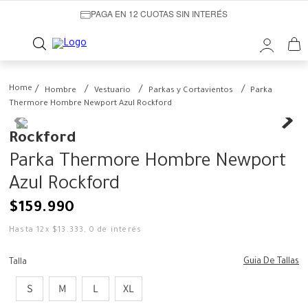
PAGA EN 12 CUOTAS SIN INTERÉS
Hombre
Vestuario
Parkas y Cortavientos
Parka
Thermore Hombre Newport Azul Rockford
Rockford
Parka Thermore Hombre Newport
Azul Rockford
$
159
.
990
Hasta
12
x
$
13
.
333
,
0
de interés
Guia De Tallas
Talla
S
M
L
XL