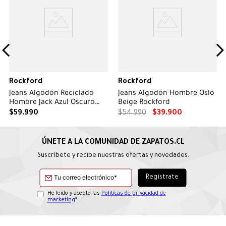
Rockford
Rockford
Jeans Algodón Reciclado
Jeans Algodón Hombre Oslo
Hombre Jack Azul Oscuro
Beige Rockford
Rockford
$
59
.
990
$
54
.
990
$
39
.
900
Suscríbete y recibe nuestras ofertas y novedades.
He leído y acepto las
Políticas de privacidad de
marketing
*