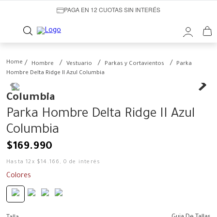
PAGA EN 12 CUOTAS SIN INTERÉS
Hombre
Vestuario
Parkas y Cortavientos
Parka
Hombre Delta Ridge II Azul Columbia
Columbia
Parka Hombre Delta Ridge II Azul
Columbia
$
169
.
990
Hasta
12
x
$
14
.
166
,
0
de interés
Colores