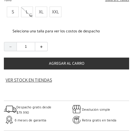
Guia De Tallas
Talla
S
L
XL
XXL
Seleciona una talla para ver los costos de despacho
－
＋
AGREGAR AL CARRO
VER STOCK EN TIENDAS
Despacho gratis desde
Devolución simple
$79.990
6 meses de garantía
Retira gratis en tienda