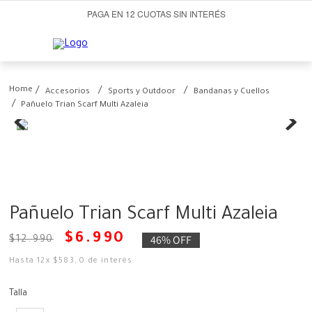
PAGA EN 12 CUOTAS SIN INTERÉS
Accesorios
Sports y Outdoor
Bandanas y Cuellos
Pañuelo Trian Scarf Multi Azaleia
Pañuelo Trian Scarf Multi Azaleia
$
6
.
990
46%
OFF
$
12
.
990
Hasta
12
x
$
583
,
0
de interés
Talla