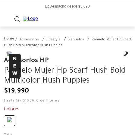
Despacho desde $3.890
Accesorios
Lifestyle
Pañuelos
Pañuelo Mujer Hp Scarf
Hush Bold Multicolor Hush Puppies
Accesorios HP
Pañuelo Mujer Hp Scarf Hush Bold
Multicolor Hush Puppies
$
19
.
990
Hasta
12
x
$
1666
,
0
de interés
Colores