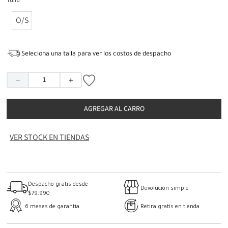
Talla
O/S
Seleciona una talla para ver los costos de despacho
－
＋
AGREGAR AL CARRO
VER STOCK EN TIENDAS
Despacho gratis desde
Devolución simple
$79.990
6 meses de garantía
Retira gratis en tienda