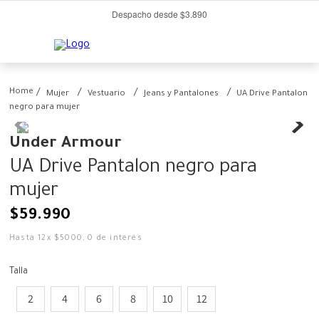
Despacho desde $3.890
Mujer
Vestuario
Jeans y Pantalones
UA Drive Pantalon
negro para mujer
Under Armour
UA Drive Pantalon negro para
mujer
$
59
.
990
Hasta
12
x
$
5000
,
0
de interés
Talla
2
4
6
8
10
12