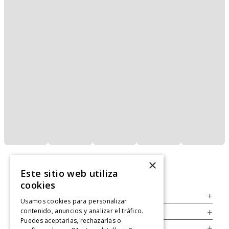
×
Este sitio web utiliza
cookies
Servicio al Consumidor
+
Usamos cookies para personalizar
contenido, anuncios y analizar el tráfico.
Legal
+
Puedes aceptarlas, rechazarlas o
Cuenta