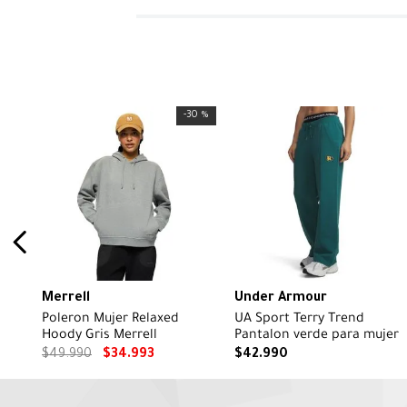
-
30 %
Merrell
Under Armour
Poleron Mujer Relaxed
UA Sport Terry Trend
Hoody Gris Merrell
Pantalon verde para mujer
$
49
.
990
$
34
.
993
$
42
.
990