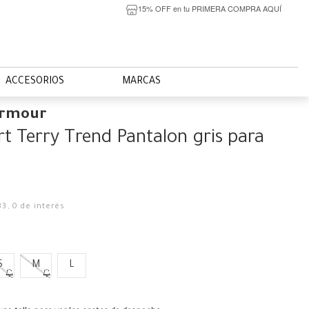
15% OFF en tu PRIMERA COMPRA AQUÍ
ACCESORIOS
MARCAS
Armour
t Terry Trend Pantalon gris para
83
,
0
de interés
S
M
L