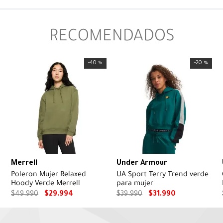
RECOMENDADOS
-
40 %
-
20 %
Merrell
Under Armour
Poleron Mujer Relaxed
UA Sport Terry Trend verde
Hoody Verde Merrell
para mujer
$
49
.
990
$
29
.
994
$
39
.
990
$
31
.
990