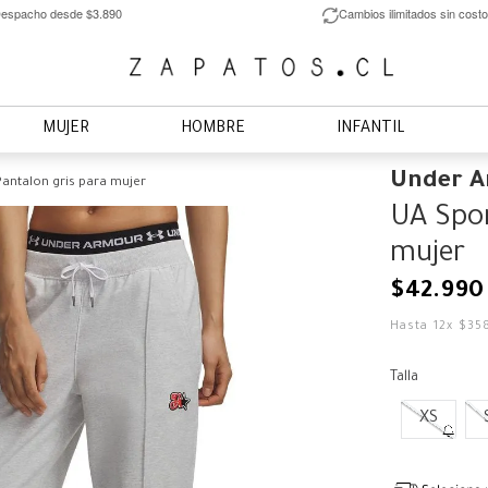
espacho desde $3.890
Cambios ilimitados sin costo
MUJER
HOMBRE
INFANTIL
Under 
Pantalon gris para mujer
UA Spor
mujer
$
42
.
990
Hasta
12
x
$
35
Talla
XS