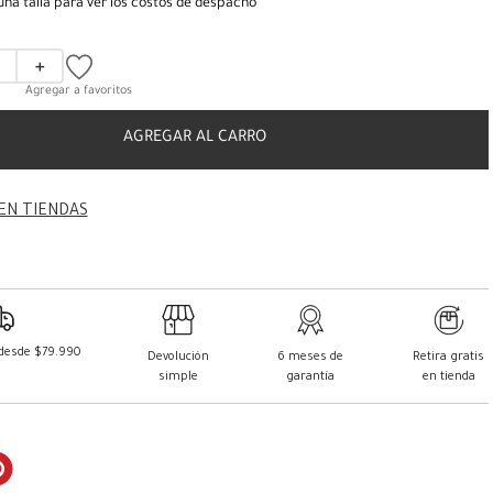
una talla para ver los costos de despacho
＋
AGREGAR AL CARRO
EN TIENDAS
 desde $79.990
Devolución
6 meses de
Retira gratis
simple
garantía
en tienda