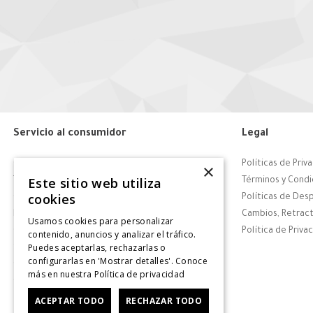
Servicio al consumidor
Legal
Centro de Ayuda
Políticas de Priv
×
Este sitio web utiliza
Tiendas
Términos y Condi
cookies
Contáctanos
Políticas de Des
Retiro en tienda
Cambios, Retract
Usamos cookies para personalizar
Giftcard
Política de Priva
contenido, anuncios y analizar el tráfico.
Puedes aceptarlas, rechazarlas o
Solicitar Factura
configurarlas en 'Mostrar detalles'. Conoce
CyberDay
más en nuestra
Política de privacidad
CyberMonday
ACEPTAR TODO
RECHAZAR TODO