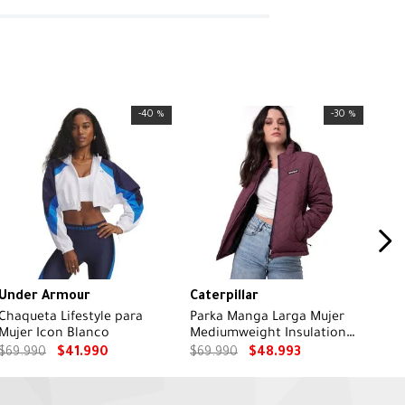
-
40 %
-
30 %
Under Armour
Caterpillar
Chaqueta Lifestyle para
Parka Manga Larga Mujer
Mujer Icon Blanco
Mediumweight Insulation
Burdeo CAT
$
69
.
990
$
41
.
990
$
69
.
990
$
48
.
993