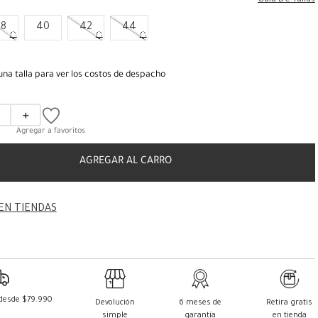
Guia De Tallas
38
40
42
44
una talla para ver los costos de despacho
＋
AGREGAR AL CARRO
EN TIENDAS
 desde $79.990
Devolución
6 meses de
Retira gratis
simple
garantía
en tienda