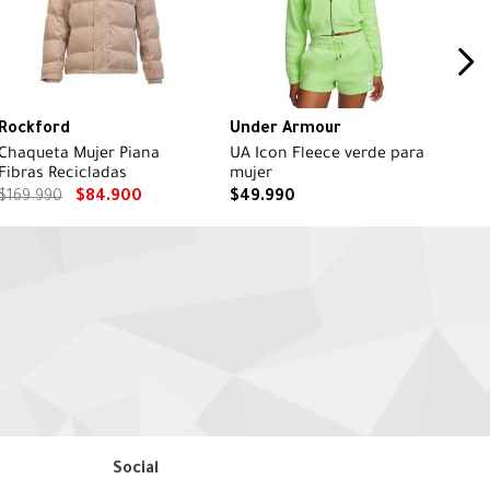
Rockford
Under Armour
Chaqueta Mujer Piana
UA Icon Fleece verde para
Fibras Recicladas
mujer
$
169
.
990
$
84
.
900
$
49
.
990
Social