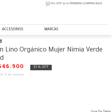
15% OFF en tu PRIMERA COMPRA AQUÍ
ACCESORIOS
MARCAS
d
n Lino Orgánico Mujer Nimia Verde
rd
$
46
.
900
33 %
OFF
09
,
0
de interés