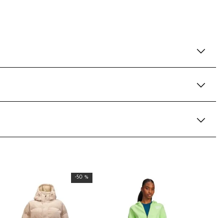
-
50 %