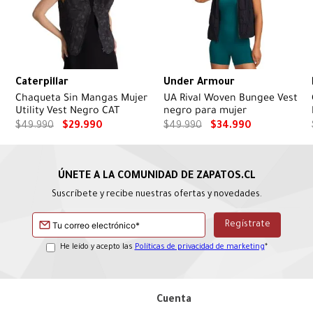
Caterpillar
Under Armour
Chaqueta Sin Mangas Mujer
UA Rival Woven Bungee Vest
Utility Vest Negro CAT
negro para mujer
$
49
.
990
$
29
.
990
$
49
.
990
$
34
.
990
Suscríbete y recibe nuestras ofertas y novedades.
He leído y acepto las
Políticas de privacidad de marketing
*
Cuenta