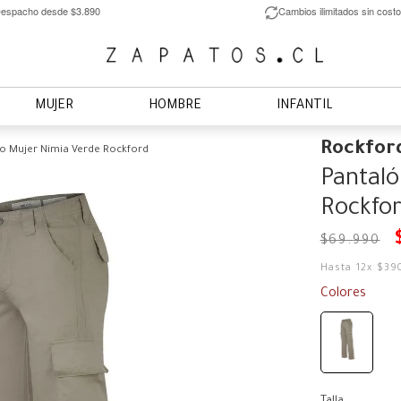
espacho desde $3.890
Cambios ilimitados sin costo
MUJER
HOMBRE
INFANTIL
Rockfor
o Mujer Nimia Verde Rockford
Pantaló
Rockfo
$
69
.
990
Hasta
12
x
$
39
Colores