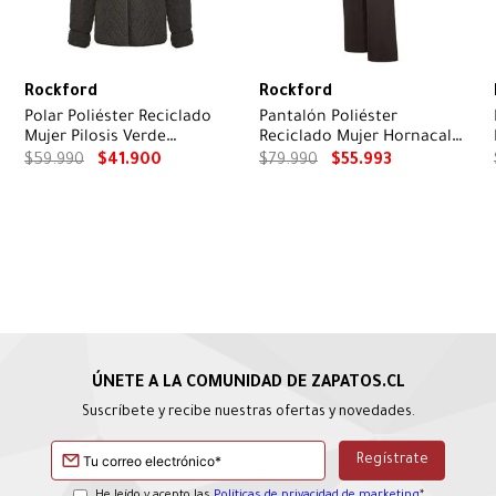
Rockford
Rockford
Polar Poliéster Reciclado
Pantalón Poliéster
Mujer Pilosis Verde
Reciclado Mujer Hornacal
Rockford
Café Rockford
$
59
.
990
$
41
.
900
$
79
.
990
$
55
.
993
Suscríbete y recibe nuestras ofertas y novedades.