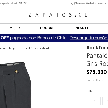
espacho desde $3.890
Cambios ilimitados sin costo
MUJER
HOMBRE
INFANTIL
Rockfor
ciclado Mujer Hornacal Gris Rockford
Pantaló
Gris Ro
$
79
.
990
Hasta
12
x
$
66
Talla
36