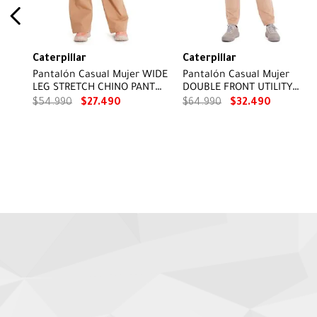
Caterpillar
Caterpillar
Pantalón Casual Mujer WIDE
Pantalón Casual Mujer
LEG STRETCH CHINO PANT
DOUBLE FRONT UTILITY
Beige/Crudo CAT
BOTTOM Beige/Crudo CAT
$
54
.
990
$
27
.
490
$
64
.
990
$
32
.
490