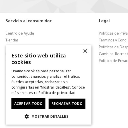
Servicio al consumidor
Legal
Centro de Ayuda
Políticas de Priv
Tiendas
Términos y Condi
Contáctanos
Políticas de Des
×
Este sitio web utiliza
Retiro en tienda
Cambios, Retract
cookies
Giftcard
Política de Priva
Solicitar Factura
Usamos cookies para personalizar
CyberDay
contenido, anuncios y analizar el tráfico.
Puedes aceptarlas, rechazarlas o
CyberMonday
configurarlas en 'Mostrar detalles'. Conoce
más en nuestra
Política de privacidad
ACEPTAR TODO
RECHAZAR TODO
MOSTRAR DETALLES