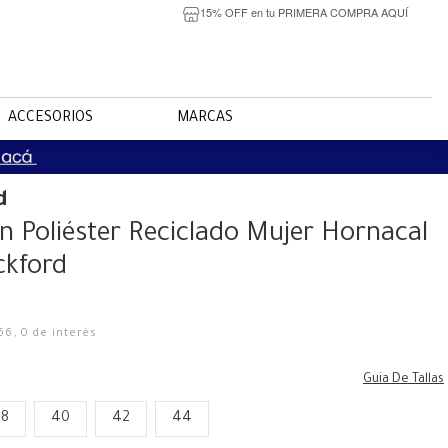
15% OFF en tu PRIMERA COMPRA AQUÍ
ACCESORIOS
MARCAS
d
n Poliéster Reciclado Mujer Hornacal
ckford
66
,
0
de interés
Guia De Tallas
38
40
42
44