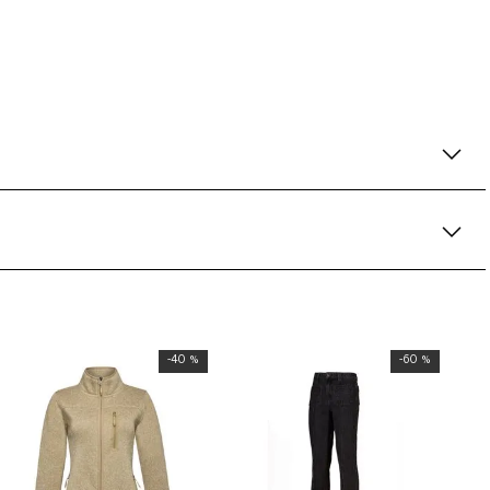
-
40 %
-
60 %