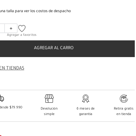
una talla para ver los costos de despacho
＋
AGREGAR AL CARRO
EN TIENDAS
 desde $79.990
Devolución
6 meses de
Retira gratis
simple
garantía
en tienda