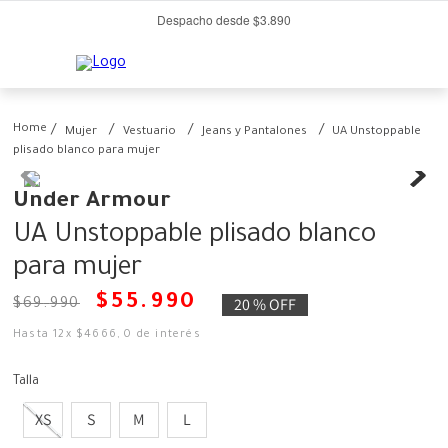
Despacho desde $3.890
Mujer
Vestuario
Jeans y Pantalones
UA Unstoppable
plisado blanco para mujer
Under Armour
UA Unstoppable plisado blanco
para mujer
$
55
.
990
20 %
OFF
$
69
.
990
Hasta
12
x
$
4666
,
0
de interés
Talla
XS
S
M
L