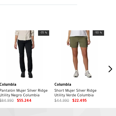
-
35 %
-
50 %
Columbia
Columbia
Pantalón Mujer Silver Ridge
Short Mujer Silver Ridge
Utility Negro Columbia
Utility Verde Columbia
$
84
.
990
$
55
.
244
$
44
.
990
$
22
.
495