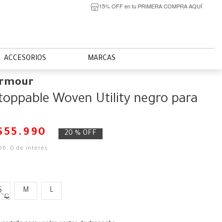
15% OFF en tu PRIMERA COMPRA AQUÍ
ACCESORIOS
MARCAS
Armour
oppable Woven Utility negro para
$
55
.
990
20 %
OFF
66
,
0
de interés
S
M
L