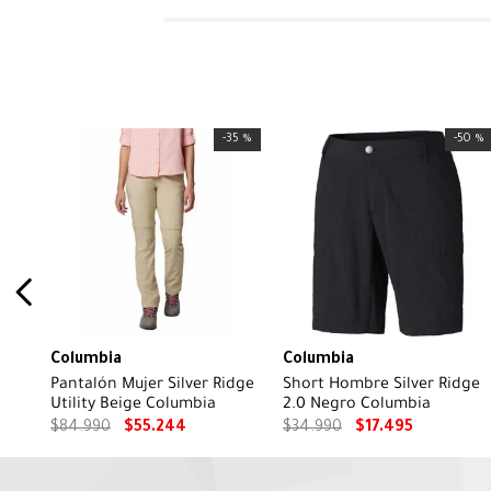
-
35 %
-
50 %
Columbia
Columbia
Pantalón Mujer Silver Ridge
Short Hombre Silver Ridge
Utility Beige Columbia
2.0 Negro Columbia
$
84
.
990
$
55
.
244
$
34
.
990
$
17
.
495