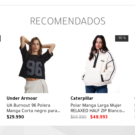
RECOMENDADOS
-
30 %
Under Armour
Caterpillar
UA Burnout 96 Polera
Polar Manga Larga Mujer
Manga Corta negro para
RELAXED HALF ZIP Blanco
mujer
Cat
$
29
.
990
$
69
.
990
$
48
.
993