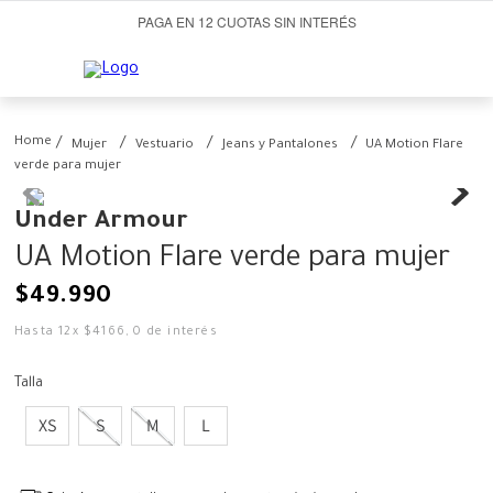
PAGA EN 12 CUOTAS SIN INTERÉS
Mujer
Vestuario
Jeans y Pantalones
UA Motion Flare
verde para mujer
Under Armour
UA Motion Flare verde para mujer
$
49
.
990
Hasta
12
x
$
4166
,
0
de interés
Talla
XS
S
M
L