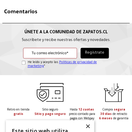
Comentarios
Suscríbete y recibe nuestras ofertas y novedades.
He leído y acepto las
Políticas de privacidad de
marketing
*
Retiro en tienda
Sitio seguro
Hasta
12 cuotas
Compra
segura
gratis
Sitio y pago seguro
precio contado para
30 días
de retracto
pagos con Webpay
6 meses
de garantía
×
Este sitio web utiliza