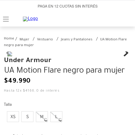
PAGA EN 12 CUOTAS SIN INTERÉS
Mujer
Vestuario
Jeans y Pantalones
UA Motion Flare
negro para mujer
Under Armour
UA Motion Flare negro para mujer
$
49
.
990
Hasta
12
x
$
4166
,
0
de interés
Talla
XS
S
M
L