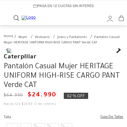
PAGA EN 12 CUOTAS SIN INTERÉS
Mujer
Vestuario
Jeans y Pantalones
Pantalón Casual
Mujer HERITAGE UNIFORM HIGH-RISE CARGO PANT Verde CAT
Caterpillar
Pantalón Casual Mujer HERITAGE
UNIFORM HIGH-RISE CARGO PANT
Verde CAT
$
24
.
990
62 %
OFF
$
64
.
990
Hasta
12
x
$
2083
,
0
de interés
Guia De Tallas
Talla