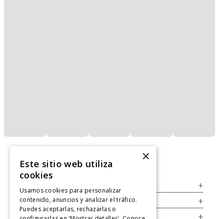
×
Este sitio web utiliza
cookies
Servicio al Consumidor
+
Usamos cookies para personalizar
contenido, anuncios y analizar el tráfico.
Legal
+
Puedes aceptarlas, rechazarlas o
Cuenta
+
configurarlas en 'Mostrar detalles'. Conoce