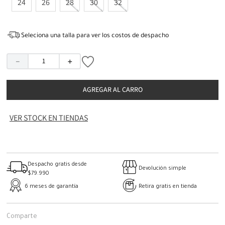
24
26
28
30
32
Seleciona una talla para ver los costos de despacho
－
＋
AGREGAR AL CARRO
VER STOCK EN TIENDAS
Despacho gratis desde
Devolución simple
$79.990
6 meses de garantía
Retira gratis en tienda
Comparte