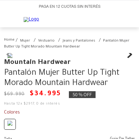
PAGA EN 12 CUOTAS SIN INTERÉS
Mujer
Vestuario
Jeans y Pantalones
Pantalón Mujer
Butter Up Tight Morado Mountain Hardwear
Mountain Hardwear
Pantalón Mujer Butter Up Tight
Morado Mountain Hardwear
$
34
.
995
50 %
OFF
$
69
.
990
Hasta
12
x
$
2917
,
0
de interés
Colores