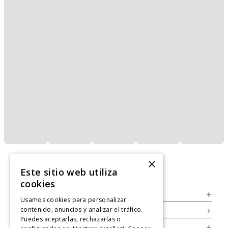
×
Este sitio web utiliza
cookies
Servicio al Consumidor
+
Usamos cookies para personalizar
contenido, anuncios y analizar el tráfico.
Legal
+
Puedes aceptarlas, rechazarlas o
Cuenta
+