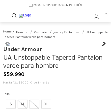
PAGA EN 12 CUOTAS SIN INTERÉS
Hombre
Vestuario
Jeans y Pantalones
UA Unstoppable
Tapered Pantalon verde para hombre
Under Armour
UA Unstoppable Tapered Pantalon
verde para hombre
$
59
.
990
Hasta
12
x
$
5000
,
0
de interés
Talla
S
M
L
XL