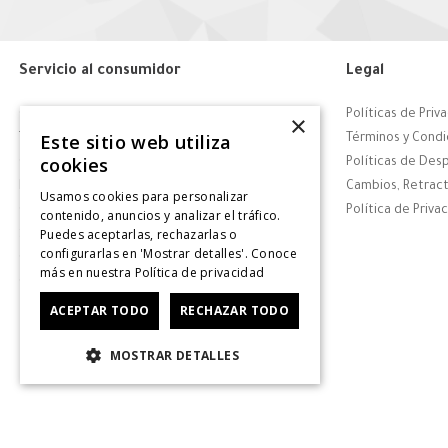
Servicio al consumidor
Legal
Centro de Ayuda
Políticas de Priv
×
Este sitio web utiliza
Tiendas
Términos y Condi
cookies
Contáctanos
Políticas de Des
Retiro en tienda
Cambios, Retract
Usamos cookies para personalizar
Giftcard
Política de Priva
contenido, anuncios y analizar el tráfico.
Puedes aceptarlas, rechazarlas o
Solicitar Factura
configurarlas en 'Mostrar detalles'. Conoce
CyberDay
más en nuestra
Política de privacidad
CyberMonday
ACEPTAR TODO
RECHAZAR TODO
MOSTRAR DETALLES