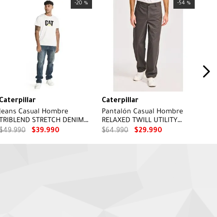
-
20 %
-
54 %
Caterpillar
Caterpillar
Jeans Casual Hombre
Pantalón Casual Hombre
TRIBLEND STRETCH DENIM
RELAXED TWILL UTILITY
SLIM AZUL CAT
PANT Negro CAT
$
49
.
990
$
39
.
990
$
64
.
990
$
29
.
990