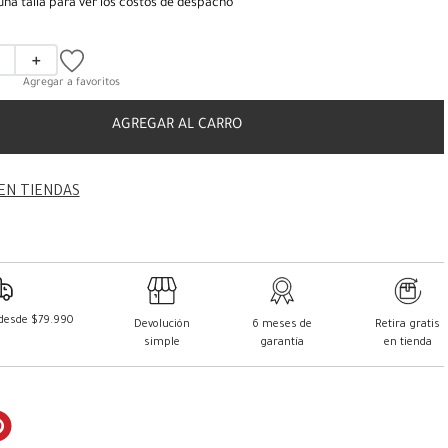
una talla para ver los costos de despacho
＋
AGREGAR AL CARRO
EN TIENDAS
 desde $79.990
Devolución
6 meses de
Retira gratis
simple
garantía
en tienda