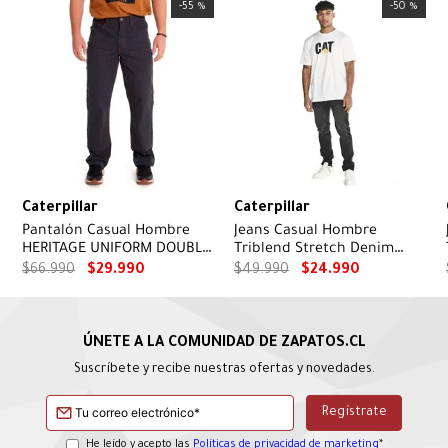
-
55 %
-
50 %
Caterpillar
Caterpillar
Pantalón Casual Hombre
Jeans Casual Hombre
HERITAGE UNIFORM DOUBLE
Triblend Stretch Denim
FRONT PANT Negro CAT
Skinny Gris Cat
$
66
.
990
$
29
.
990
$
49
.
990
$
24
.
990
Suscríbete y recibe nuestras ofertas y novedades.
He leído y acepto las
Políticas de privacidad de marketing
*