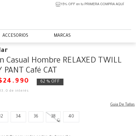
15% OFF en tu PRIMERA COMPRA AQUÍ
ACCESORIOS
MARCAS
lar
ón Casual Hombre RELAXED TWILL
Y PANT Café CAT
$
24
.
990
62 %
OFF
83
,
0
de interés
Guia De Tallas
32
34
36
38
40