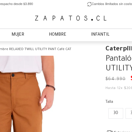
espacho desde $3.890
Cambios ilimitados sin costo
MUJER
HOMBRE
INFANTIL
Caterpil
mbre RELAXED TWILL UTILITY PANT Café CAT
Pantal
UTILIT
$
64
.
990
Hasta
12
x
$
20
Talla
30