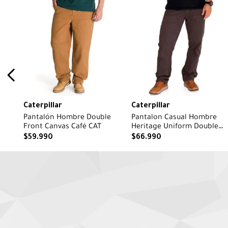
Caterpillar
Caterpillar
Pantalón Hombre Double
Pantalon Casual Hombre
Front Canvas Café CAT
Heritage Uniform Double
Front Pant Negro Cat
$
59
.
990
$
66
.
990