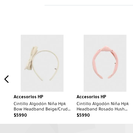
Accesorios HP
Accesorios HP
Cintillo Algodón Niña Hpk
Cintillo Algodón Niña Hpk
Bow Headband Beige/Crudo
Headband Rosado Hush
Hush Puppies
Puppies
$
5990
$
5990