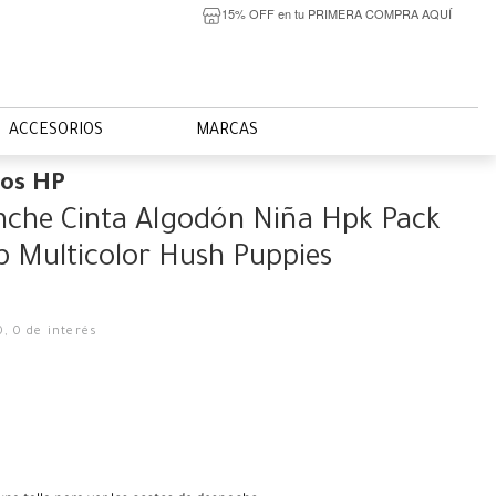
15% OFF en tu PRIMERA COMPRA AQUÍ
ACCESORIOS
MARCAS
ios HP
nche Cinta Algodón Niña Hpk Pack
ip Multicolor Hush Puppies
0
,
0
de interés