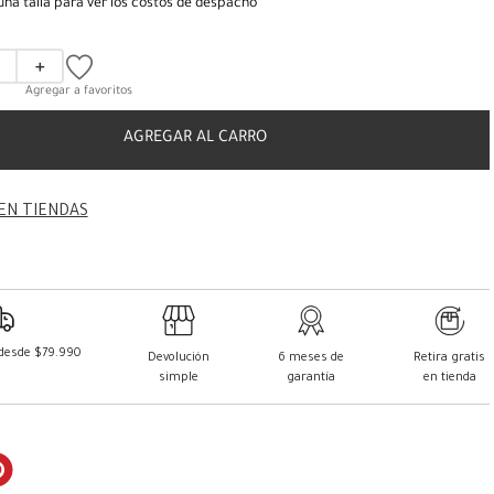
una talla para ver los costos de despacho
＋
AGREGAR AL CARRO
EN TIENDAS
 desde $79.990
Devolución
6 meses de
Retira gratis
simple
garantía
en tienda