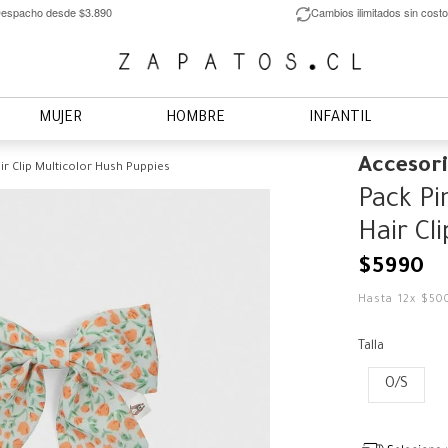
espacho desde $3.890
Cambios ilimitados sin costo
MUJER
HOMBRE
INFANTIL
Accesor
r Clip Multicolor Hush Puppies
Pack Pi
Hair Cl
$
5990
Hasta
12
x
$
50
Talla
O/S