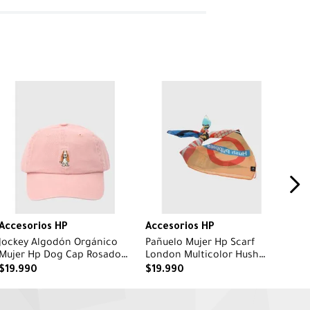
Accesorios HP
Accesorios HP
Jockey Algodón Orgánico
Pañuelo Mujer Hp Scarf
Mujer Hp Dog Cap Rosado
London Multicolor Hush
Hush Puppies
Puppies
$
19
.
990
$
19
.
990