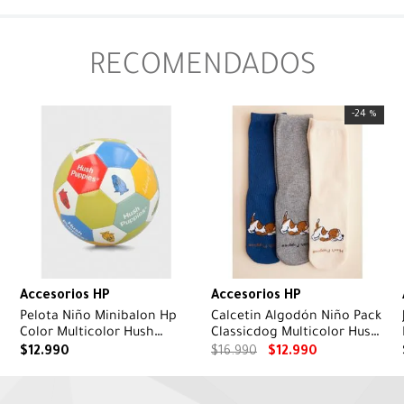
RECOMENDADOS
-
24 %
Accesorios HP
Accesorios HP
Pelota Niño Minibalon Hp
Calcetin Algodón Niño Pack
Color Multicolor Hush
Classicdog Multicolor Hush
Puppies
Puppies
$
12
.
990
$
16
.
990
$
12
.
990