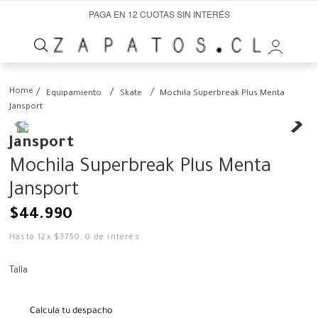
PAGA EN 12 CUOTAS SIN INTERÉS
Equipamiento
Skate
Mochila Superbreak Plus Menta
Jansport
Jansport
Mochila Superbreak Plus Menta
Jansport
$
44
.
990
Hasta
12
x
$
3750
,
0
de interés
Talla
Calcula tu despacho