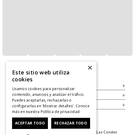
×
Este sitio web utiliza
cookies
Servicio al Consumidor
+
Usamos cookies para personalizar
contenido, anuncios y analizar el tráfico.
Legal
+
Puedes aceptarlas, rechazarlas o
Cuenta
+
configurarlas en 'Mostrar detalles'. Conoce
más en nuestra
Política de privacidad
ACEPTAR TODO
RECHAZAR TODO
Dirección Oficina: Av. Las Condes #11281 - Las Condes