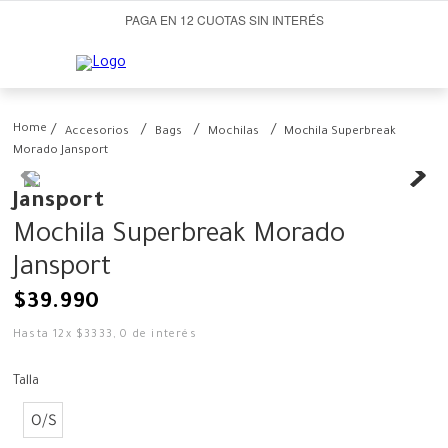
PAGA EN 12 CUOTAS SIN INTERÉS
Accesorios
Bags
Mochilas
Mochila Superbreak
Morado Jansport
Jansport
Mochila Superbreak Morado
Jansport
$
39
.
990
Hasta
12
x
$
3333
,
0
de interés
Talla
O/S