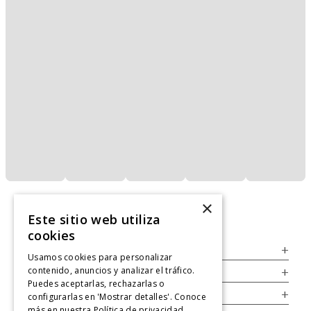
×
Este sitio web utiliza
cookies
Servicio al Consumidor
+
Usamos cookies para personalizar
contenido, anuncios y analizar el tráfico.
Legal
+
Puedes aceptarlas, rechazarlas o
Cuenta
+
configurarlas en 'Mostrar detalles'. Conoce
más en nuestra
Política de privacidad