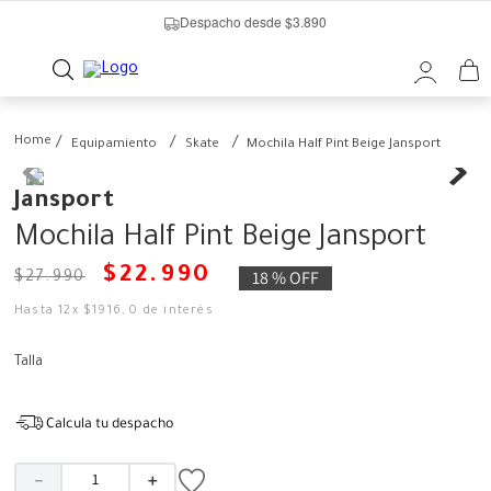
Despacho desde $3.890
Equipamiento
Skate
Mochila Half Pint Beige Jansport
Jansport
Mochila Half Pint Beige Jansport
$
22
.
990
18 %
OFF
$
27
.
990
Hasta
12
x
$
1916
,
0
de interés
Talla
Calcula tu despacho
－
＋