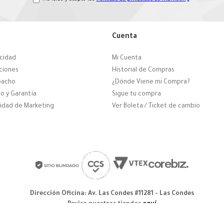
Cuenta
acidad
Mi Cuenta
ciones
Historial de Compras
pacho
¿Dónde Viene mi Compra?
o y Garantía
Sigue tu compra
cidad de Marketing
Ver Boleta / Ticket de cambio
Dirección Oficina: Av. Las Condes #11281 - Las Condes
Revisa nuestras tiendas
aquí
© 2025 Zapatos derechos de autor