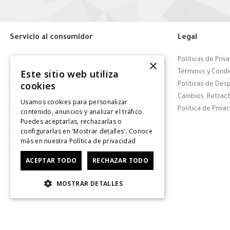
Servicio al consumidor
Legal
Centro de Ayuda
Políticas de Priv
×
Este sitio web utiliza
Tiendas
Términos y Condi
cookies
Contáctanos
Políticas de Des
Retiro en tienda
Cambios, Retract
Usamos cookies para personalizar
Giftcard
Política de Priva
contenido, anuncios y analizar el tráfico.
Puedes aceptarlas, rechazarlas o
Solicitar Factura
configurarlas en 'Mostrar detalles'. Conoce
CyberDay
más en nuestra
Política de privacidad
CyberMonday
ACEPTAR TODO
RECHAZAR TODO
MOSTRAR DETALLES