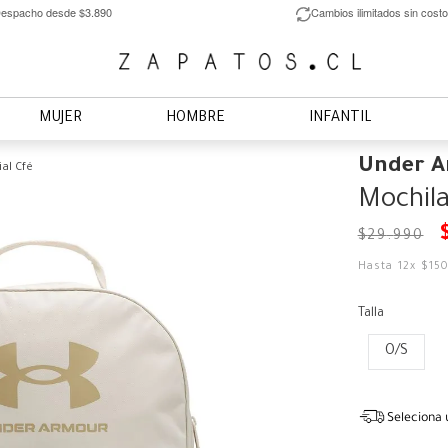
espacho desde $3.890
Cambios ilimitados sin costo
MUJER
HOMBRE
INFANTIL
Under 
ial Cfé
Mochila 
$
29
.
990
Hasta
12
x
$
15
Talla
O/S
Seleciona 