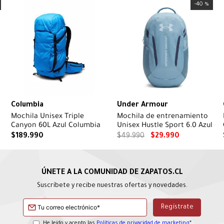
-
40 %
Columbia
Under Armour
Mochila Unisex Triple
Mochila de entrenamiento
Canyon 60L Azul Columbia
Unisex Hustle Sport 6.0 Azul
$
189
.
990
$
49
.
990
$
29
.
990
Suscríbete y recibe nuestras ofertas y novedades.
He leído y acepto las
Políticas de privacidad de marketing
*