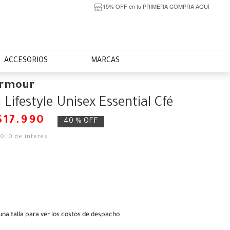
15% OFF en tu PRIMERA COMPRA AQUÍ
ACCESORIOS
MARCAS
Armour
Lifestyle Unisex Essential Cfé
$
17
.
990
40 %
OFF
00
,
0
de interés
una talla para ver los costos de despacho