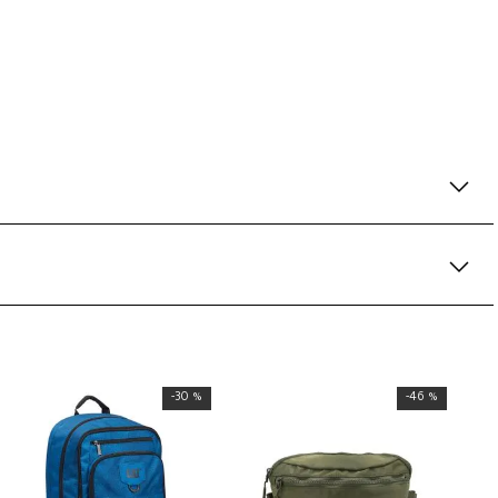
-
30 %
-
46 %