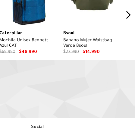
Caterpillar
Bsoul
Mochila Unisex Bennett
Banano Mujer Waistbag
Azul CAT
Verde Bsoul
$
69
.
990
$
48
.
990
$
27
.
990
$
14
.
990
Social