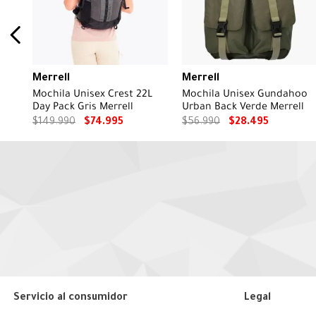
Merrell
Merrell
Mochila Unisex Crest 22L
Mochila Unisex Gundahoo
Day Pack Gris Merrell
Urban Back Verde Merrell
$
149
.
990
$
74
.
995
$
56
.
990
$
28
.
495
Servicio al consumidor
Legal