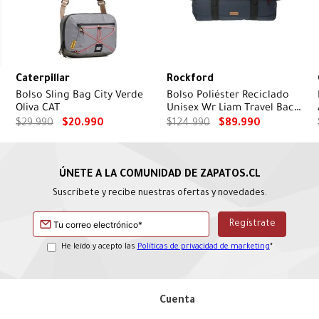
Caterpillar
Rockford
Bolso Sling Bag City Verde
Bolso Poliéster Reciclado
Oliva CAT
Unisex Wr Liam Travel Back
Azul Rockford
$
29
.
990
$
20
.
990
$
124
.
990
$
89
.
990
Suscríbete y recibe nuestras ofertas y novedades.
He leído y acepto las
Políticas de privacidad de marketing
*
Cuenta