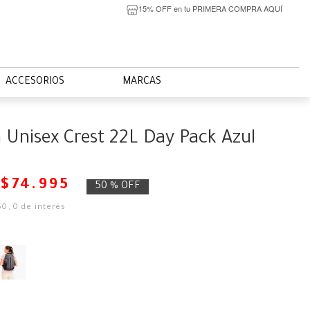
15% OFF en tu PRIMERA COMPRA AQUÍ
ACCESORIOS
MARCAS
 Unisex Crest 22L Day Pack Azul
$
74
.
995
50 %
OFF
50
,
0
de interés