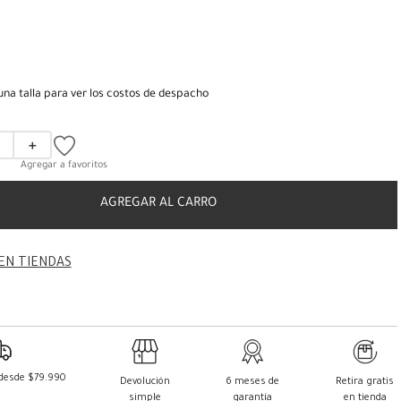
una talla para ver los costos de despacho
＋
AGREGAR AL CARRO
EN TIENDAS
 desde $79.990
Devolución
6 meses de
Retira gratis
simple
garantía
en tienda