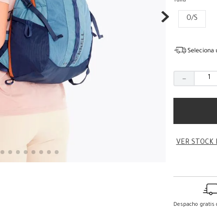
Talla
O/S
Seleciona 
－
VER STOCK 
Despacho gratis