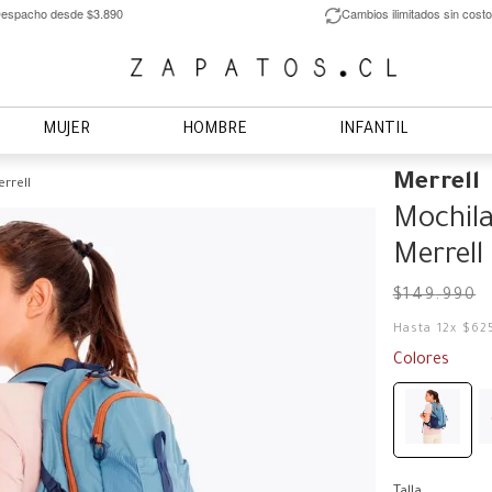
espacho desde $3.890
Cambios ilimitados sin costo
MUJER
HOMBRE
INFANTIL
Merrell
rrell
Mochila
Merrell
$
149
.
990
Hasta
12
x
$
62
Colores