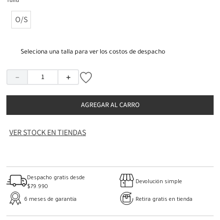
Talla
O/S
Seleciona una talla para ver los costos de despacho
－
＋
AGREGAR AL CARRO
VER STOCK EN TIENDAS
Despacho gratis desde
Devolución simple
$79.990
6 meses de garantía
Retira gratis en tienda