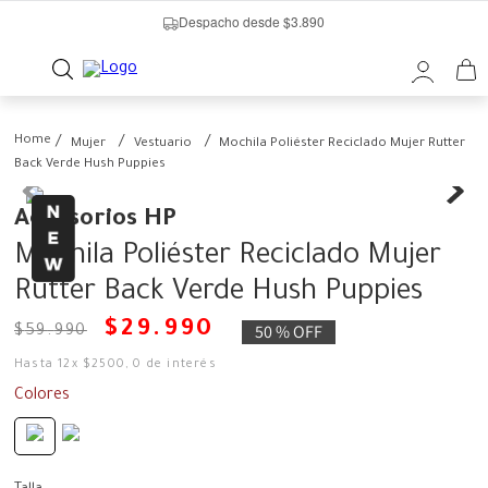
Despacho desde $3.890
Mujer
Vestuario
Mochila Poliéster Reciclado Mujer Rutter
Back Verde Hush Puppies
Accesorios HP
Mochila Poliéster Reciclado Mujer
Rutter Back Verde Hush Puppies
$
29
.
990
50 %
OFF
$
59
.
990
Hasta
12
x
$
2500
,
0
de interés
Colores