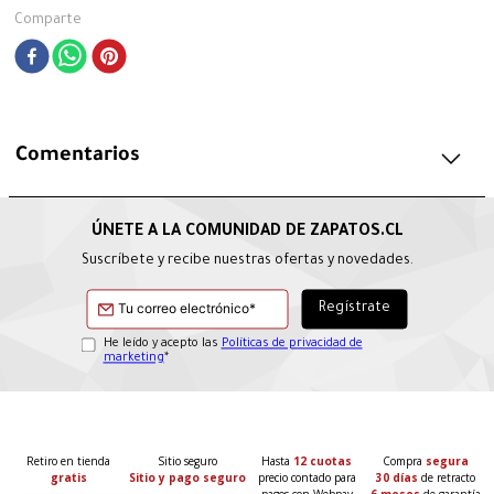
Comparte
Comentarios
Suscríbete y recibe nuestras ofertas y novedades.
He leído y acepto las
Políticas de privacidad de
marketing
*
Retiro en tienda
Sitio seguro
Hasta
12 cuotas
Compra
segura
gratis
Sitio y pago seguro
precio contado para
30 días
de retracto
pagos con Webpay
6 meses
de garantía