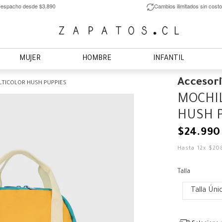
espacho desde $3.890
Cambios ilimitados sin costo
MUJER
HOMBRE
INFANTIL
Accesor
LTICOLOR HUSH PUPPIES
MOCHIL
HUSH 
$
24
.
990
Hasta
12
x
$
20
Talla
Talla Úni