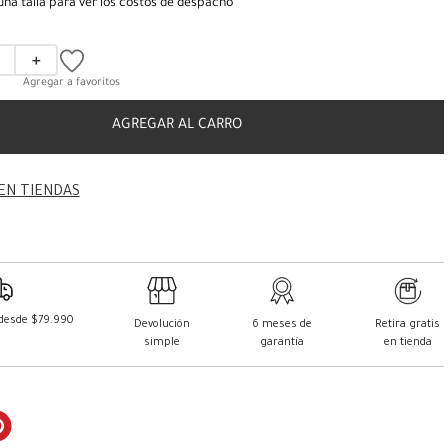
una talla para ver los costos de despacho
＋
AGREGAR AL CARRO
EN TIENDAS
 desde $79.990
Devolución
6 meses de
Retira gratis
simple
garantía
en tienda