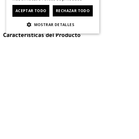
ACEPTAR TODO
RECHAZAR TODO
MOSTRAR DETALLES
Características del Producto
MOCHILA NINO COLOR MINI MULTICOLOR HUSH PUP
Mochila de material liviano
Diseño color block
Compartimento con ciere cremallera
Bolsillo frontal con cierre cremallera
Bolsillos laterales para botella
Bolsillo interior con cierre cremallera
Etiqueta interior para marcar la mochila con el contacto
Alto (Cms): 30 aprox. Ancho (Cms): 24 aprox. Profundidad 
Capacidad 6Lt.