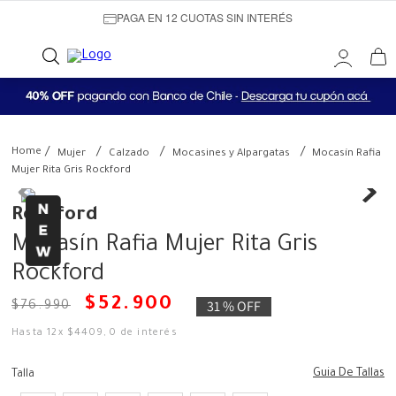
PAGA EN 12 CUOTAS SIN INTERÉS
Mujer
Calzado
Mocasines y Alpargatas
Mocasín Rafia
Mujer Rita Gris Rockford
Rockford
Mocasín Rafia Mujer Rita Gris
Rockford
$
52
.
900
31 %
OFF
$
76
.
990
Hasta
12
x
$
4409
,
0
de interés
Guia De Tallas
Talla