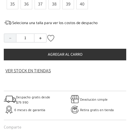
35
36
37
38
39
40
Seleciona una talla para ver los costos de despacho
－
＋
AGREGAR AL CARRO
VER STOCK EN TIENDAS
Despacho gratis desde
Devolución simple
$79.990
6 meses de garantía
Retira gratis en tienda
Comparte