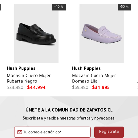
-
40 %
-
50 %
Hush Puppies
Hush Puppies
Mocasin Cuero Mujer
Mocasin Cuero Mujer
Ruberta Negro
Domaso Lila
$
74
.
990
$
44
.
994
$
69
.
990
$
34
.
995
Suscríbete y recibe nuestras ofertas y novedades.