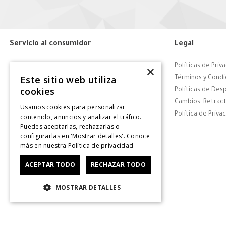
Servicio al consumidor
Legal
Centro de Ayuda
Políticas de Priv
×
Este sitio web utiliza
Tiendas
Términos y Condi
cookies
Contáctanos
Políticas de Des
Retiro en tienda
Cambios, Retract
Usamos cookies para personalizar
Giftcard
Política de Priva
contenido, anuncios y analizar el tráfico.
Puedes aceptarlas, rechazarlas o
Solicitar Factura
configurarlas en 'Mostrar detalles'. Conoce
CyberDay
más en nuestra
Política de privacidad
CyberMonday
ACEPTAR TODO
RECHAZAR TODO
MOSTRAR DETALLES