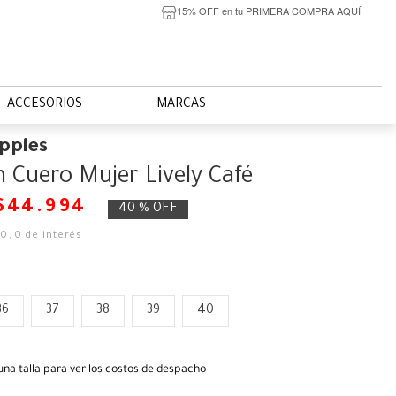
15% OFF en tu PRIMERA COMPRA AQUÍ
ACCESORIOS
MARCAS
ppies
 Cuero Mujer Lively Café
$
44
.
994
40 %
OFF
50
,
0
de interés
36
37
38
39
40
una talla para ver los costos de despacho