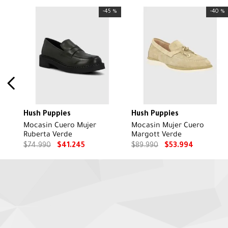
-
45 %
-
40 %
Hush Puppies
Hush Puppies
Mocasin Cuero Mujer
Mocasin Mujer Cuero
Ruberta Verde
Margott Verde
$
74
.
990
$
41
.
245
$
89
.
990
$
53
.
994