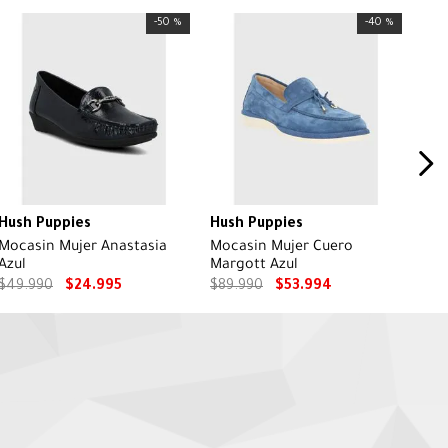
-
50 %
-
40 %
Hush Puppies
Hush Puppies
Mocasin Mujer Anastasia
Mocasin Mujer Cuero
Azul
Margott Azul
$
49
.
990
$
24
.
995
$
89
.
990
$
53
.
994