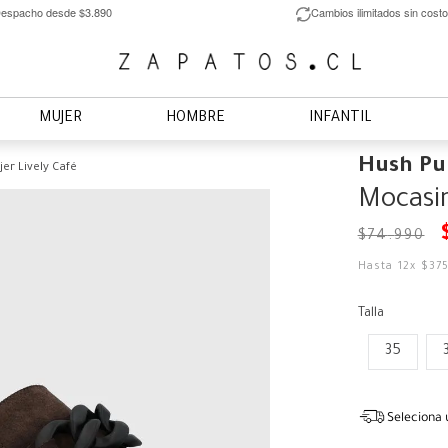
espacho desde $3.890
Cambios ilimitados sin costo
MUJER
HOMBRE
INFANTIL
Hush Pu
er Lively Café
Mocasin
$
74
.
990
Hasta
12
x
$
37
Talla
35
Seleciona 