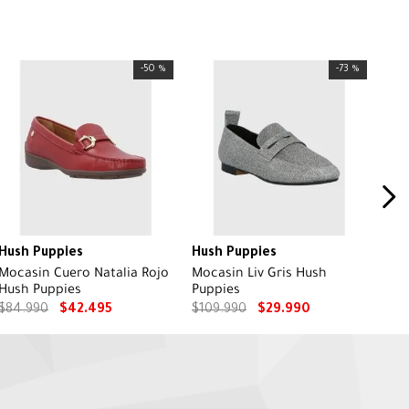
-
50 %
-
73 %
Hush Puppies
Hush Puppies
Mocasin Cuero Natalia Rojo
Mocasin Liv Gris Hush
Hush Puppies
Puppies
$
84
.
990
$
42
.
495
$
109
.
990
$
29
.
990