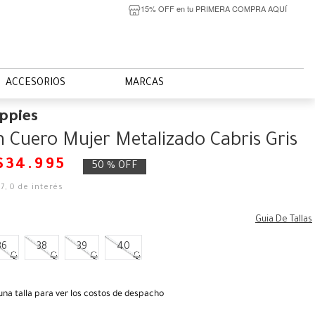
15% OFF en tu PRIMERA COMPRA AQUÍ
ACCESORIOS
MARCAS
ppies
 Cuero Mujer Metalizado Cabris Gris
$
34
.
995
50 %
OFF
17
,
0
de interés
Guia De Tallas
36
38
39
40
una talla para ver los costos de despacho