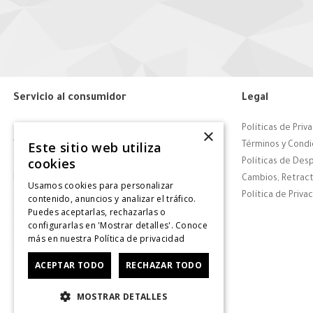
Servicio al consumidor
Legal
Centro de Ayuda
Políticas de Priv
×
Este sitio web utiliza
Tiendas
Términos y Condi
cookies
Contáctanos
Políticas de Des
Retiro en tienda
Cambios, Retract
Usamos cookies para personalizar
Giftcard
Política de Priva
contenido, anuncios y analizar el tráfico.
Puedes aceptarlas, rechazarlas o
Solicitar Factura
configurarlas en 'Mostrar detalles'. Conoce
CyberDay
más en nuestra
Política de privacidad
CyberMonday
ACEPTAR TODO
RECHAZAR TODO
MOSTRAR DETALLES