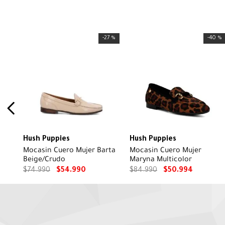
-
27 %
-
40 %
Hush Puppies
Hush Puppies
Mocasin Cuero Mujer Barta
Mocasin Cuero Mujer
Beige/Crudo
Maryna Multicolor
$
74
.
990
$
54
.
990
$
84
.
990
$
50
.
994