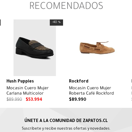
RECOMENDADOS
-
40 %
Hush Puppies
Rockford
Mocasin Cuero Mujer
Mocasín Cuero Mujer
Carlana Multicolor
Roberta Café Rockford
$
89
.
990
$
53
.
994
$
89
.
990
Suscríbete y recibe nuestras ofertas y novedades.