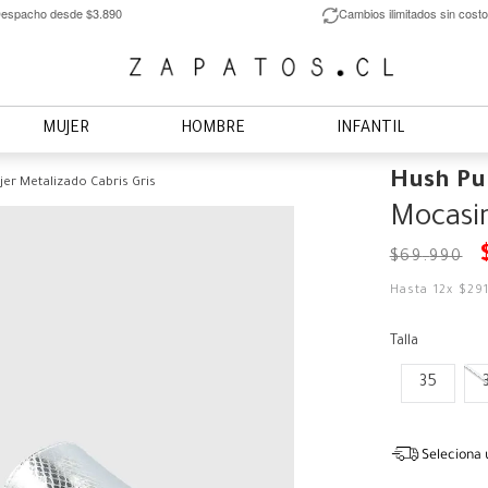
espacho desde $3.890
Cambios ilimitados sin costo
MUJER
HOMBRE
INFANTIL
Hush Pu
er Metalizado Cabris Gris
Mocasin
$
69
.
990
Hasta
12
x
$
29
Talla
35
Seleciona 