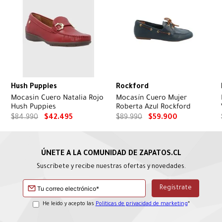
Hush Puppies
Rockford
Mocasin Cuero Natalia Rojo
Mocasín Cuero Mujer
Hush Puppies
Roberta Azul Rockford
$
84
.
990
$
42
.
495
$
89
.
990
$
59
.
900
Suscríbete y recibe nuestras ofertas y novedades.
He leído y acepto las
Políticas de privacidad de marketing
*