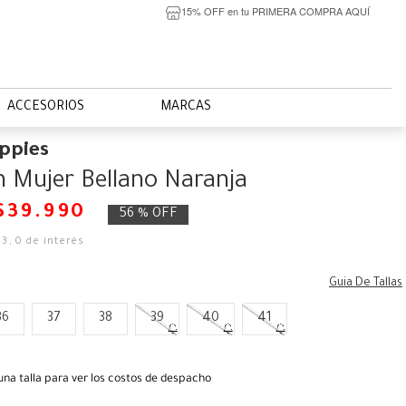
15% OFF en tu PRIMERA COMPRA AQUÍ
ACCESORIOS
MARCAS
ppies
 Mujer Bellano Naranja
$
39
.
990
56 %
OFF
33
,
0
de interés
Guia De Tallas
36
37
38
39
40
41
una talla para ver los costos de despacho