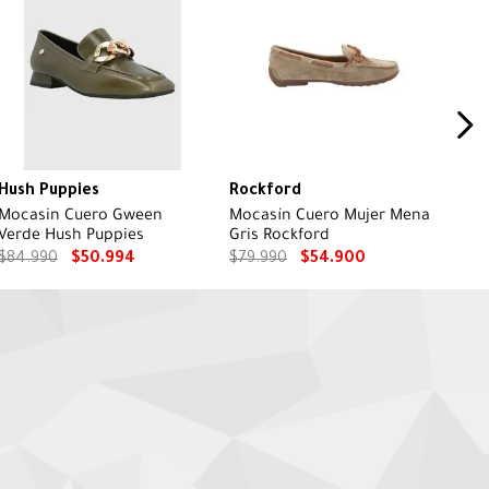
Hush Puppies
Rockford
Mocasin Cuero Gween
Mocasín Cuero Mujer Mena
Verde Hush Puppies
Gris Rockford
$
84
.
990
$
50
.
994
$
79
.
990
$
54
.
900