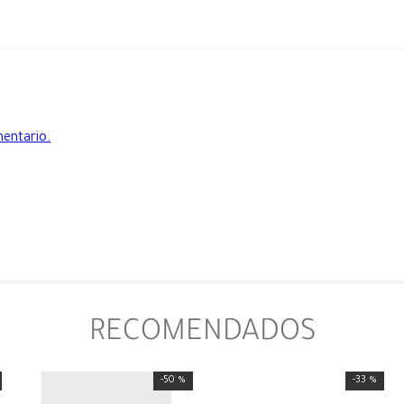
mentario.
RECOMENDADOS
-
50 %
-
33 %