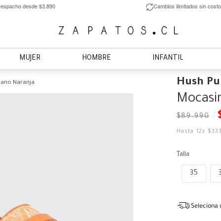
espacho desde $3.890
Cambios ilimitados sin costo
MUJER
HOMBRE
INFANTIL
Hush Pu
lano Naranja
Mocasin
$
89
.
990
Hasta
12
x
$
33
Talla
35
Seleciona 