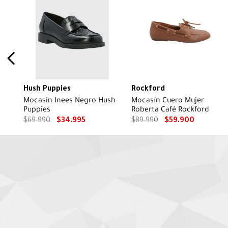
Hush Puppies
Rockford
Mocasin Inees Negro Hush
Mocasín Cuero Mujer
Puppies
Roberta Café Rockford
$
69
.
990
$
34
.
995
$
89
.
990
$
59
.
900