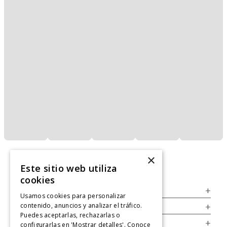
×
Este sitio web utiliza
cookies
Servicio al Consumidor
+
Usamos cookies para personalizar
contenido, anuncios y analizar el tráfico.
Legal
+
Puedes aceptarlas, rechazarlas o
Cuenta
+
configurarlas en 'Mostrar detalles'. Conoce