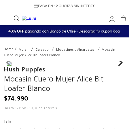
PAGA EN 12 CUOTAS SIN INTERÉS
Mujer
Calzado
Mocasines y Alpargatas
Mocasin
Cuero Mujer Alice Bit Loafer Blanco
Hush Puppies
Mocasin Cuero Mujer Alice Bit
Loafer Blanco
$
74
.
990
Hasta
12
x
$
6250
,
0
de interés
Talla