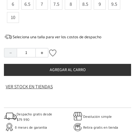
6
6.5
7
7.5
8
8.5
9
9.5
10
Seleciona una talla para ver los costos de despacho
－
＋
AGREGAR AL CARRO
VER STOCK EN TIENDAS
Despacho gratis desde
Devolución simple
$79.990
6 meses de garantía
Retira gratis en tienda