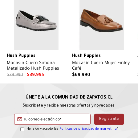
Hush Puppies
Hush Puppies
Mocasin Cuero Simona
Mocasín Cuero Mujer Finley
Metalizado Hush Puppies
Café
$
79
.
990
$
39
.
995
$
69
.
990
Suscríbete y recibe nuestras ofertas y novedades.
He leído y acepto las
Políticas de privacidad de marketing
*