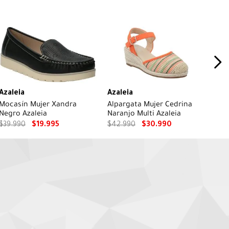
Azaleia
Azaleia
Mocasín Mujer Xandra
Alpargata Mujer Cedrina
Negro Azaleia
Naranjo Multi Azaleia
$
39
.
990
$
19
.
995
$
42
.
990
$
30
.
990