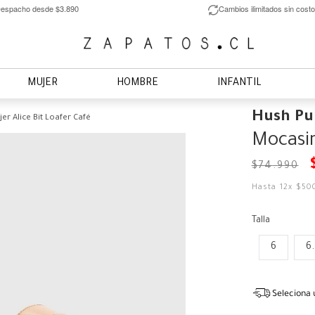
espacho desde $3.890
Cambios ilimitados sin costo
MUJER
HOMBRE
INFANTIL
Hush Pu
r Alice Bit Loafer Café
Mocasin
$
74
.
990
Hasta
12
x
$
50
Talla
6
6
Seleciona 