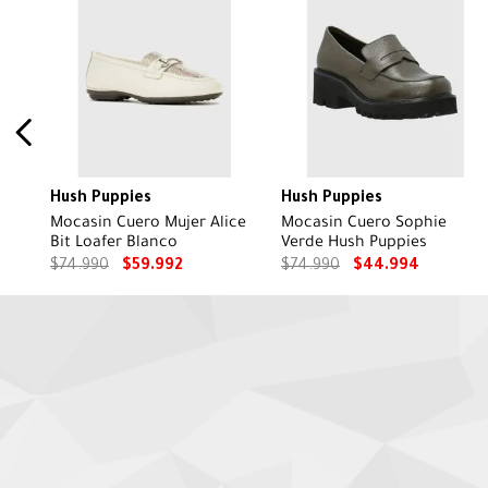
Hush Puppies
Hush Puppies
Mocasin Cuero Mujer Alice
Mocasin Cuero Sophie
Bit Loafer Blanco
Verde Hush Puppies
$
74
.
990
$
59
.
992
$
74
.
990
$
44
.
994