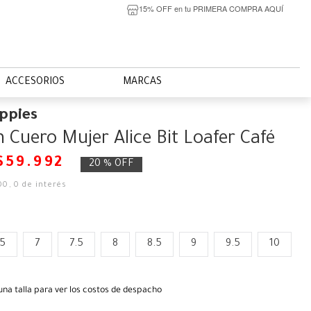
15% OFF en tu PRIMERA COMPRA AQUÍ
ACCESORIOS
MARCAS
ppies
 Cuero Mujer Alice Bit Loafer Café
$
59
.
992
20 %
OFF
00
,
0
de interés
.5
7
7.5
8
8.5
9
9.5
10
una talla para ver los costos de despacho