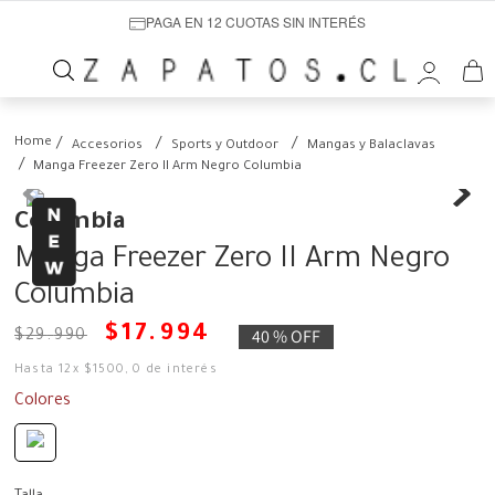
PAGA EN 12 CUOTAS SIN INTERÉS
Accesorios
Sports y Outdoor
Mangas y Balaclavas
Manga Freezer Zero II Arm Negro Columbia
Columbia
Manga Freezer Zero II Arm Negro
Columbia
$
17
.
994
40 %
OFF
$
29
.
990
Hasta
12
x
$
1500
,
0
de interés
Colores