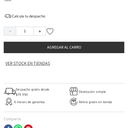
Talla
Calcula tu despacho
－
＋
AGREGAR AL CARRO
VER STOCK EN TIENDAS
Despacho gratis desde
Devolución simple
$79.990
6 meses de garantía
Retira gratis en tienda
Comparte