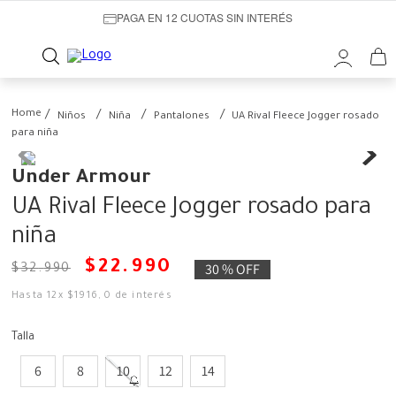
PAGA EN 12 CUOTAS SIN INTERÉS
Niños
Niña
Pantalones
UA Rival Fleece Jogger rosado
para niña
Under Armour
UA Rival Fleece Jogger rosado para
niña
$
22
.
990
30 %
OFF
$
32
.
990
Hasta
12
x
$
1916
,
0
de interés
Talla
6
8
10
12
14