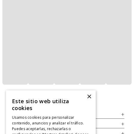
×
Este sitio web utiliza
cookies
Servicio al Consumidor
+
Usamos cookies para personalizar
contenido, anuncios y analizar el tráfico.
Legal
+
Puedes aceptarlas, rechazarlas o
Cuenta
+