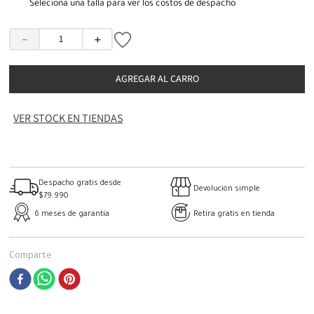
Seleciona una talla para ver los costos de despacho
－
＋
AGREGAR AL CARRO
VER STOCK EN TIENDAS
Despacho gratis desde
Devolución simple
$79.990
6 meses de garantía
Retira gratis en tienda
Comparte