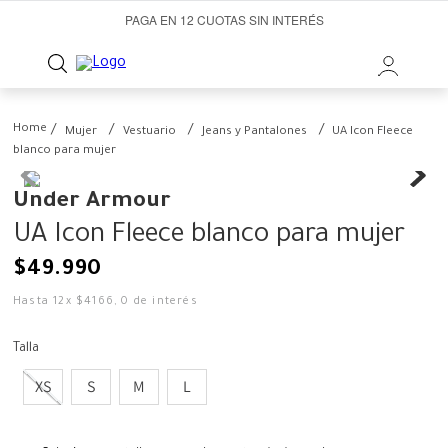
PAGA EN 12 CUOTAS SIN INTERÉS
Mujer
Vestuario
Jeans y Pantalones
UA Icon Fleece
blanco para mujer
Under Armour
UA Icon Fleece blanco para mujer
$
49
.
990
Hasta
12
x
$
4166
,
0
de interés
Talla
XS
S
M
L