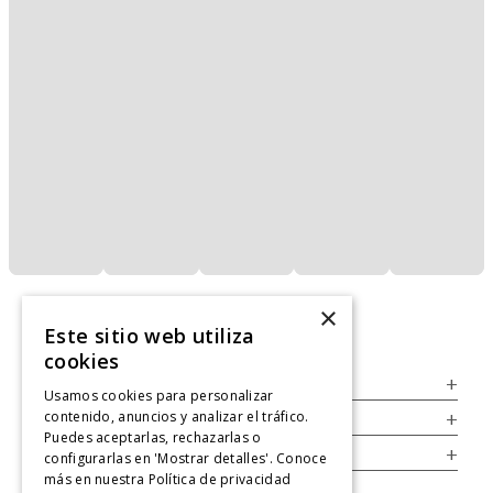
×
Este sitio web utiliza
cookies
Servicio al Consumidor
+
Usamos cookies para personalizar
contenido, anuncios y analizar el tráfico.
Legal
+
Puedes aceptarlas, rechazarlas o
Cuenta
+
configurarlas en 'Mostrar detalles'. Conoce
más en nuestra
Política de privacidad