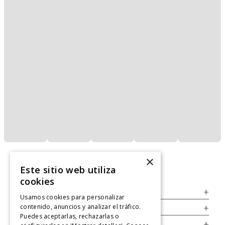
×
Este sitio web utiliza
cookies
Servicio al Consumidor
+
Usamos cookies para personalizar
contenido, anuncios y analizar el tráfico.
Legal
+
Puedes aceptarlas, rechazarlas o
Cuenta
+