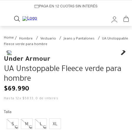
PAGA EN 12 CUOTAS SIN INTERÉS
Hombre
Vestuario
Jeans y Pantalones
UA Unstoppable
Fleece verde para hombre
Under Armour
UA Unstoppable Fleece verde para
hombre
$
69
.
990
Hasta
12
x
$
5833
,
0
de interés
Talla
S
M
L
XL