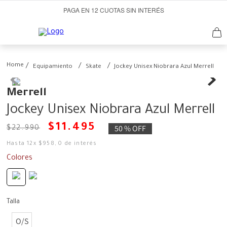
PAGA EN 12 CUOTAS SIN INTERÉS
Equipamiento
Skate
Jockey Unisex Niobrara Azul Merrell
Merrell
Jockey Unisex Niobrara Azul Merrell
$
11
.
495
50 %
OFF
$
22
.
990
Hasta
12
x
$
958
,
0
de interés
Colores
Talla
O/S