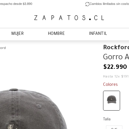
espacho desde $3.890
Cambios ilimitados sin costo
MUJER
HOMBRE
INFANTIL
Rockfor
ford
Gorro A
$
22
.
990
Hasta
12
x
$
19
Colores
Talla