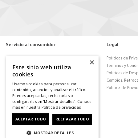
Servicio al consumidor
Legal
Centro de Ayuda
Políticas de Priv
×
Este sitio web utiliza
Tiendas
Términos y Condi
cookies
Contáctanos
Políticas de Des
Retiro en tienda
Cambios, Retract
Usamos cookies para personalizar
Giftcard
Política de Priva
contenido, anuncios y analizar el tráfico.
Puedes aceptarlas, rechazarlas o
Solicitar Factura
configurarlas en 'Mostrar detalles'. Conoce
CyberDay
más en nuestra
Política de privacidad
CyberMonday
ACEPTAR TODO
RECHAZAR TODO
MOSTRAR DETALLES