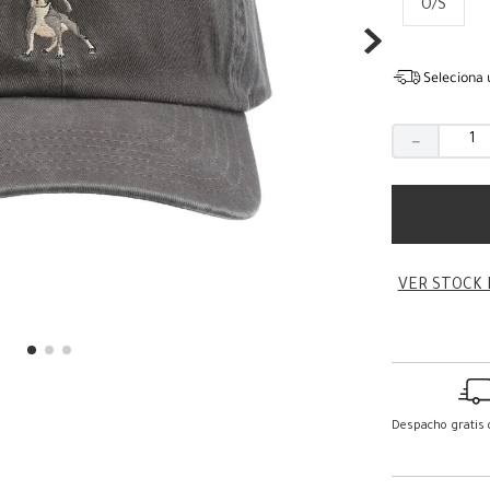
O/S
Seleciona 
－
VER STOCK 
Despacho gratis