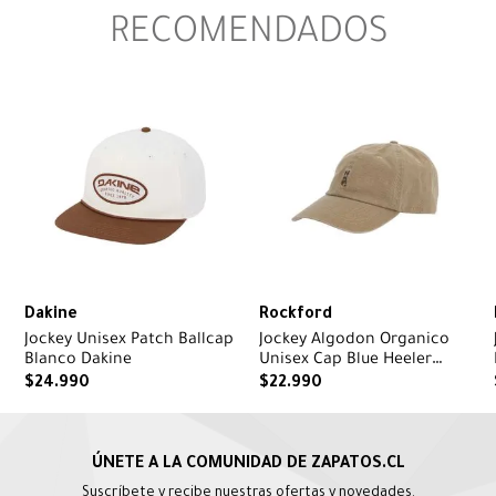
RECOMENDADOS
Dakine
Rockford
Jockey Unisex Patch Ballcap
Jockey Algodon Organico
Blanco Dakine
Unisex Cap Blue Heeler
Beige Rockford
$
24
.
990
$
22
.
990
Suscríbete y recibe nuestras ofertas y novedades.