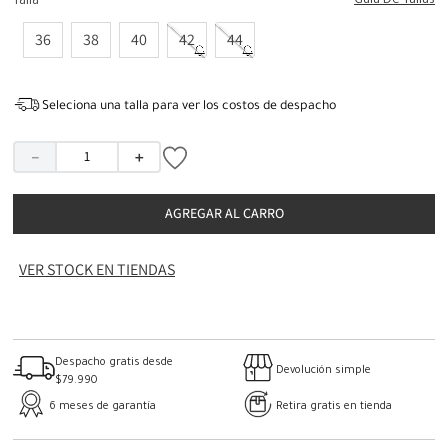
Guia De Tallas
Talla
36
38
40
42
44
Seleciona una talla para ver los costos de despacho
－
＋
AGREGAR AL CARRO
VER STOCK EN TIENDAS
Despacho gratis desde
Devolución simple
$79.990
6 meses de garantía
Retira gratis en tienda