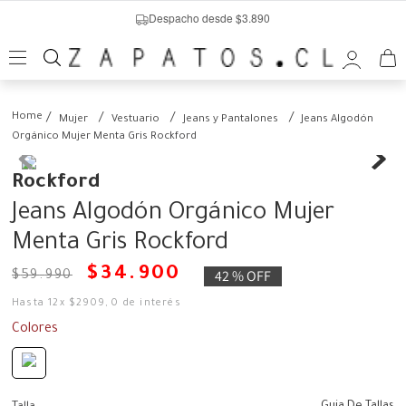
Despacho desde $3.890
Mujer
Vestuario
Jeans y Pantalones
Jeans Algodón
Orgánico Mujer Menta Gris Rockford
Rockford
Jeans Algodón Orgánico Mujer
Menta Gris Rockford
$
34
.
900
42 %
OFF
$
59
.
990
Hasta
12
x
$
2909
,
0
de interés
Colores