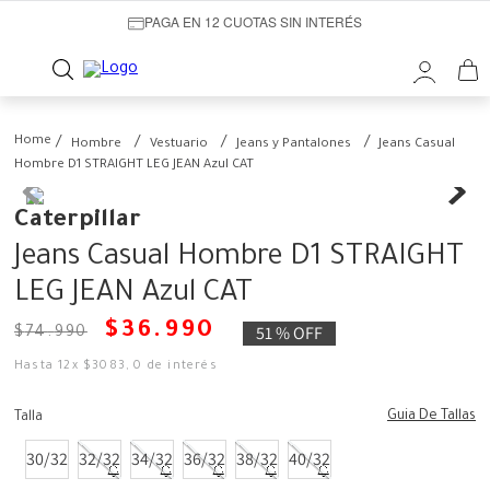
PAGA EN 12 CUOTAS SIN INTERÉS
Hombre
Vestuario
Jeans y Pantalones
Jeans Casual
Hombre D1 STRAIGHT LEG JEAN Azul CAT
Caterpillar
Jeans Casual Hombre D1 STRAIGHT
LEG JEAN Azul CAT
$
36
.
990
51 %
OFF
$
74
.
990
Hasta
12
x
$
3083
,
0
de interés
Guia De Tallas
Talla
30/32
32/32
34/32
36/32
38/32
40/32