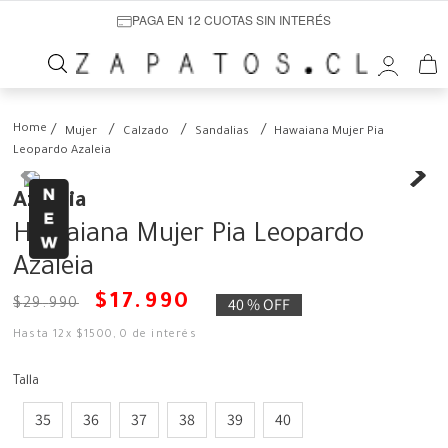
PAGA EN 12 CUOTAS SIN INTERÉS
Mujer
Calzado
Sandalias
Hawaiana Mujer Pia
Leopardo Azaleia
Azaleia
Hawaiana Mujer Pia Leopardo
Azaleia
$
17
.
990
40 %
OFF
$
29
.
990
Hasta
12
x
$
1500
,
0
de interés
Talla
35
36
37
38
39
40