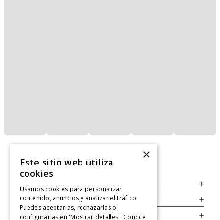
×
Este sitio web utiliza
cookies
Servicio al Consumidor
+
Usamos cookies para personalizar
contenido, anuncios y analizar el tráfico.
Legal
+
Puedes aceptarlas, rechazarlas o
Cuenta
+
configurarlas en 'Mostrar detalles'. Conoce