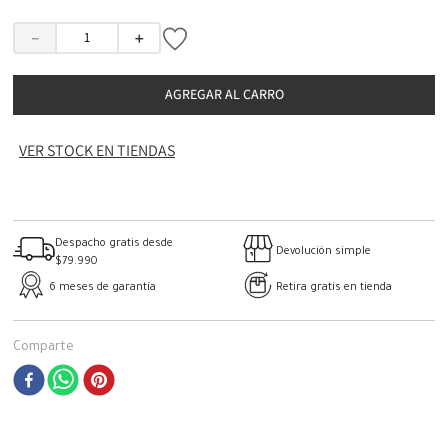
－
＋
AGREGAR AL CARRO
VER STOCK EN TIENDAS
Despacho gratis desde
Devolución simple
$79.990
6 meses de garantía
Retira gratis en tienda
Comparte