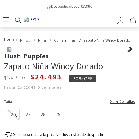
Despacho desde $3.890
Niños
Niña
Guillerminas
Zapato Niña Windy Dorado
Hush Puppies
Zapato Niña Windy Dorado
$
24
.
493
30 %
OFF
$
34
.
990
Hasta
12
x
$
2042
,
0
de interés
Guia De Tallas
Talla
26
27
28
29
Seleciona una talla para ver los costos de despacho