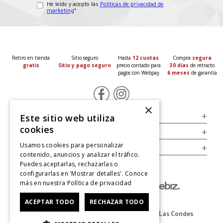
He leído y acepto las
Políticas de privacidad de
marketing
*
Retiro en tienda
Sitio seguro
Hasta
12 cuotas
Compra
segura
gratis
Sitio y pago seguro
precio contado para
30 días
de retracto
pagos con Webpay
6 meses
de garantía
×
Servicio al Consumidor
+
Este sitio web utiliza
cookies
Legal
+
Usamos cookies para personalizar
Cuenta
+
contenido, anuncios y analizar el tráfico.
Puedes aceptarlas, rechazarlas o
configurarlas en 'Mostrar detalles'. Conoce
más en nuestra
Política de privacidad
ACEPTAR TODO
RECHAZAR TODO
Dirección Oficina: Av. Las Condes #11281 - Las Condes