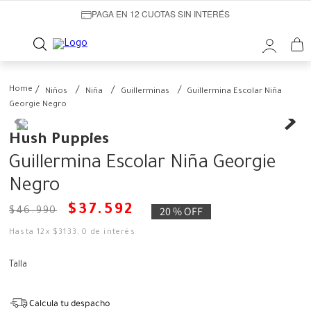
PAGA EN 12 CUOTAS SIN INTERÉS
Niños
Niña
Guillerminas
Guillermina Escolar Niña
Georgie Negro
Hush Puppies
Guillermina Escolar Niña Georgie
Negro
$
37
.
592
20 %
OFF
$
46
.
990
Hasta
12
x
$
3133
,
0
de interés
Talla
Calcula tu despacho