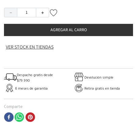
－
＋
AGREGAR AL CARRO
VER STOCK EN TIENDAS
Despacho gratis desde
Devolución simple
$79.990
6 meses de garantía
Retira gratis en tienda
Comparte