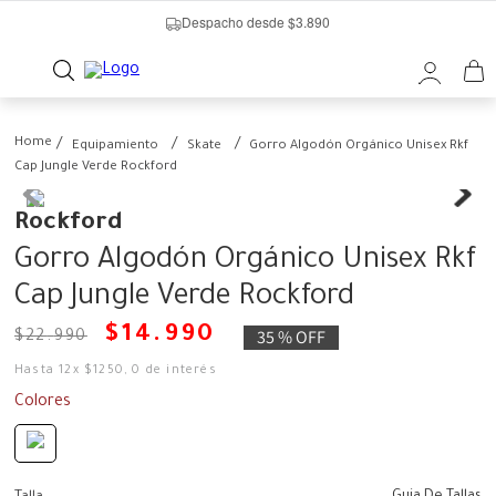
Despacho desde $3.890
Equipamiento
Skate
Gorro Algodón Orgánico Unisex Rkf
Cap Jungle Verde Rockford
Rockford
Gorro Algodón Orgánico Unisex Rkf
Cap Jungle Verde Rockford
$
14
.
990
35 %
OFF
$
22
.
990
Hasta
12
x
$
1250
,
0
de interés
Colores