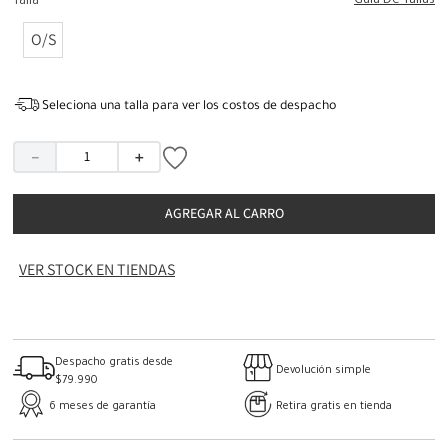
Guia De Tallas
Talla
O/S
Seleciona una talla para ver los costos de despacho
－
＋
AGREGAR AL CARRO
VER STOCK EN TIENDAS
Despacho gratis desde
Devolución simple
$79.990
6 meses de garantía
Retira gratis en tienda