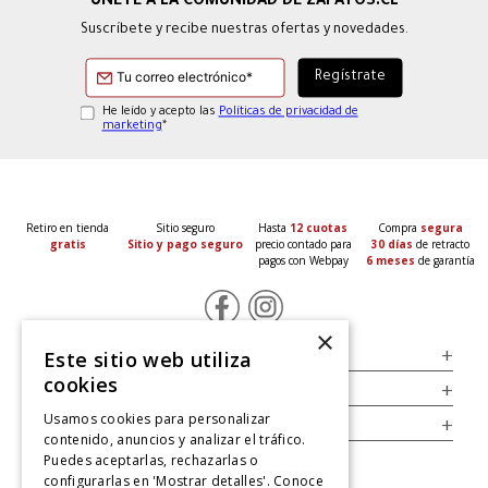
Suscríbete y recibe nuestras ofertas y novedades.
He leído y acepto las
Políticas de privacidad de
marketing
*
Retiro en tienda
Sitio seguro
Hasta
12 cuotas
Compra
segura
gratis
Sitio y pago seguro
precio contado para
30 días
de retracto
pagos con Webpay
6 meses
de garantía
×
Servicio al Consumidor
+
Este sitio web utiliza
cookies
Legal
+
Usamos cookies para personalizar
Cuenta
+
contenido, anuncios y analizar el tráfico.
Puedes aceptarlas, rechazarlas o
configurarlas en 'Mostrar detalles'. Conoce