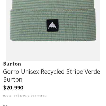
Burton
Gorro Unisex Recycled Stripe Verde
Burton
$
20
.
990
Hasta
12
x
$
1750
,
0
de interés