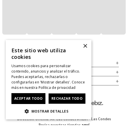
×
Este sitio web utiliza
cookies
Servicio al Consumidor
+
Usamos cookies para personalizar
contenido, anuncios y analizar el tráfico.
Legal
+
Puedes aceptarlas, rechazarlas o
Cuenta
+
configurarlas en 'Mostrar detalles'. Conoce
más en nuestra
Política de privacidad
ACEPTAR TODO
RECHAZAR TODO
MOSTRAR DETALLES
Dirección Oficina: Av. Las Condes #11281 - Las Condes
Revisa nuestras tiendas
aquí