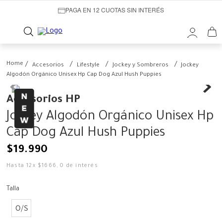
PAGA EN 12 CUOTAS SIN INTERÉS
Accesorios
Lifestyle
Jockey y Sombreros
Jockey
Algodón Orgánico Unisex Hp Cap Dog Azul Hush Puppies
Accesorios HP
Jockey Algodón Orgánico Unisex Hp
Cap Dog Azul Hush Puppies
$
19
.
990
Hasta
12
x
$
1666
,
0
de interés
Talla
O/S