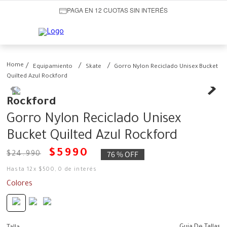
PAGA EN 12 CUOTAS SIN INTERÉS
Equipamiento
Skate
Gorro Nylon Reciclado Unisex Bucket
Quilted Azul Rockford
Rockford
Gorro Nylon Reciclado Unisex
Bucket Quilted Azul Rockford
$
5990
76 %
OFF
$
24
.
990
Hasta
12
x
$
500
,
0
de interés
Colores