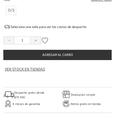
Guia De Tallas
Talla
O/S
Seleciona una talla para ver los costos de despacho
－
＋
AGREGAR AL CARRO
VER STOCK EN TIENDAS
Despacho gratis desde
Devolución simple
$79.990
6 meses de garantía
Retira gratis en tienda