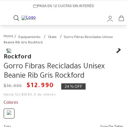
PAGA EN 12 CUOTAS SIN INTERÉS
Equipamiento
Skate
Gorro Fibras Recicladas Unisex
Beanie Rib Gris Rockford
Rockford
Gorro Fibras Recicladas Unisex
Beanie Rib Gris Rockford
$
12
.
990
24 %
OFF
$
16
.
990
Hasta
12
x
$
1083
,
0
de interés
Colores